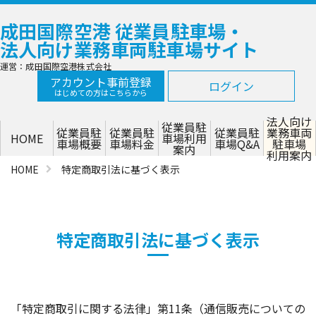
成田国際空港 従業員駐車場・
法人向け業務車両駐車場サイト
運営：成田国際空港株式会社
アカウント事前登録
ログイン
はじめての方はこちらから
法人向け
従業員駐
従業員駐
従業員駐
従業員駐
業務車両
HOME
車場利用
車場概要
車場料金
車場Q&A
駐車場
案内
利用案内
HOME
特定商取引法に基づく表示
特定商取引法に基づく表示
「特定商取引に関する法律」第11条（通信販売についての