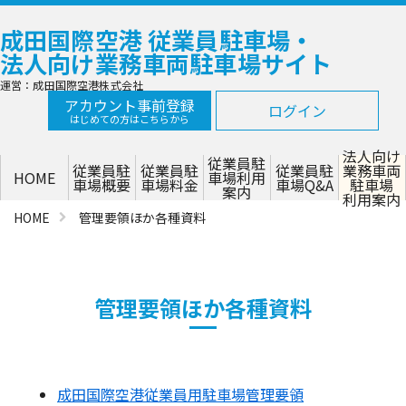
成田国際空港 従業員駐車場・
法人向け業務車両駐車場サイト
運営：成田国際空港株式会社
アカウント事前登録
ログイン
はじめての方はこちらから
法人向け
従業員駐
従業員駐
従業員駐
従業員駐
業務車両
HOME
車場利用
車場概要
車場料金
車場Q&A
駐車場
案内
利用案内
HOME
管理要領ほか各種資料
管理要領ほか各種資料
成田国際空港従業員用駐車場管理要領